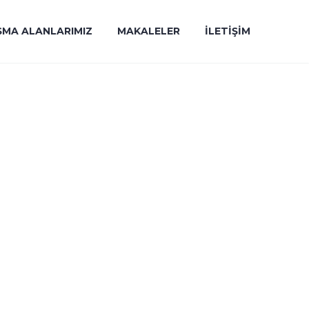
ŞMA ALANLARIMIZ
MAKALELER
İLETIŞIM
ANIMI