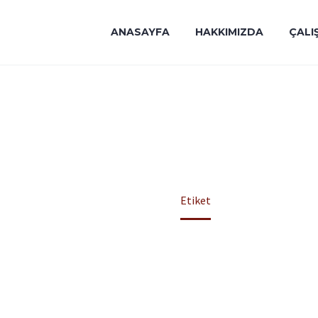
ANASAYFA
HAKKIMIZDA
ÇALI
LLÜ ARAÇ KULL
Anasayfa
Etiket