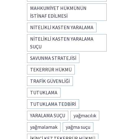
MAHKUMİYET HÜKMÜNÜN
İSTİNAF EDİLMESİ
NİTELİKLİ KASTEN YARALAMA
NİTELİKLİ KASTEN YARALAMA
SUÇU
SAVUNMA STRATEJİSİ
TEKERRÜR HÜKMÜ
TRAFİK GÜVENLİĞİ
TUTUKLAMA
TUTUKLAMA TEDBİRİ
YARALAMA SUÇU
yağmacılık
yağmalamak
yağma suçu
İKİNCİ KEZ TEKERRÜR HÜKMÜ