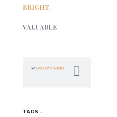
BRIGHT,
POWERFUL,
VALUABLE
AND ALWAYS
IN STYLE.
by
Awesome Author
TAGS